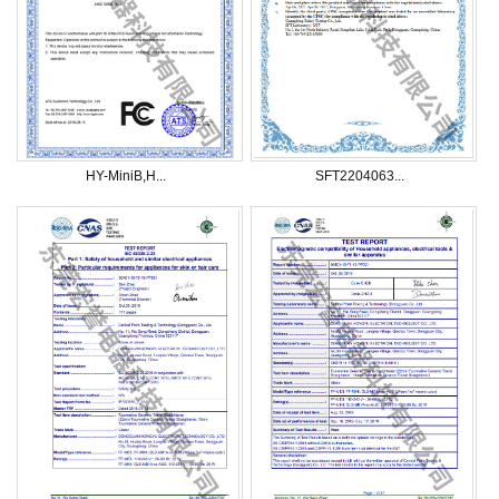
HY-MiniB,H...
SFT2204063...