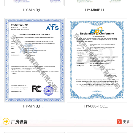
HY-MiniB;H...
HY-MiniB;H...
HY-MiniB,H...
HY-088-FCC...
厂房设备
更多