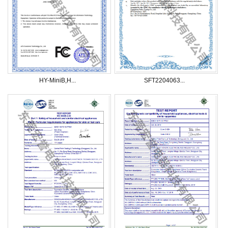
HY-MiniB,H...
SFT2204063...