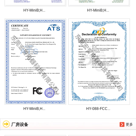
HY-MiniB;H...
HY-MiniB;H...
HY-MiniB,H...
HY-088-FCC...
厂房设备
更多