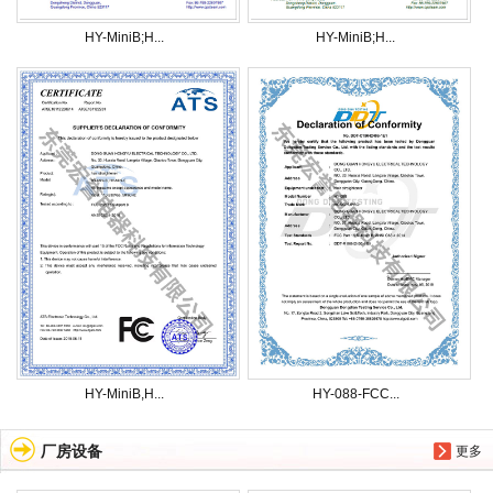
HY-MiniB;H...
HY-MiniB;H...
HY-MiniB,H...
HY-088-FCC...
厂房设备
更多