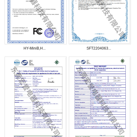
HY-MiniB,H...
SFT2204063...