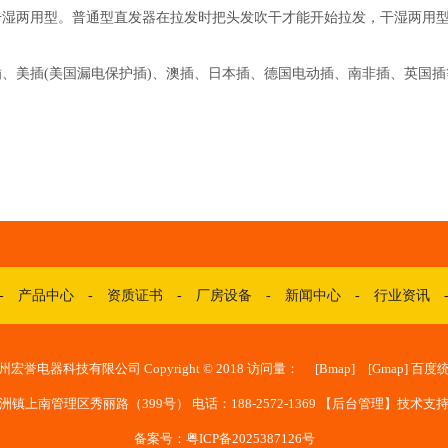
湿两用型。普通型直发器在拉发时把头发吹干才能开始拉发，干湿两用型
插(美国漏电保护插)、澳插、日本插、德国电动插、南非插、英国插等插头
-
产品中心
-
资质证书
-
厂房设备
-
新闻中心
-
行业资讯
州宏誉电器科技有限公司 Copyright © 2018 访问量：
[
Bmap
] [
Gmap
]
百度
上南管理区秀丽路（399号） 电话：188-2572-1369 【
后台管理
】技术支
备案号：粤ICP备2025387126号