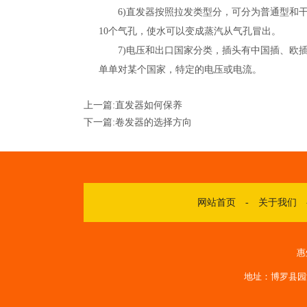
6)直发器按照拉发类型分，可分为普通型和干
10个气孔，使水可以变成蒸汽从气孔冒出。
7)电压和出口国家分类，插头有中国插、欧插、美
单单对某个国家，特定的电压或电流。
上一篇:
直发器如何保养
下一篇:
卷发器的选择方向
网站首页
-
关于我们
惠
地址：博罗县园洲镇