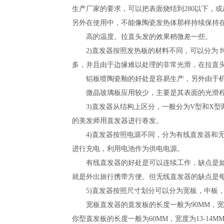
生产厂家的要求，可以把表面烧结到280以下，或
另外在使用中，不能像陶瓷发热体那样持续保持
高的温度。拉直头发的效果稍微差一些。
2)直发器按照发热板的材料不同，可以分为:
多，并且由于边缘难以处理的非常光滑，在拉直
铝板喷陶瓷釉的好处是容易生产，另外由于机
微晶玻璃板应用较少，主要是其表面的光滑程
3)直发器从结构上区分，一般分为V型和X型
的美发师用直发器进行卷发。
4)直发器按照电源不同，分为有线直发器和无
进行充电，利用电池作为供电电源。
有线直发器的好处是可以连续工作，缺点是如果
就是外出旅行携带方便。但无线直发器的缺点是每
5)直发器按照尺寸划分可以分为宽板，中板，
宽板直发器的直发板的长度一般为90MM，宽度为4
你型直发板的长度一般为60MM，宽度为13-14M