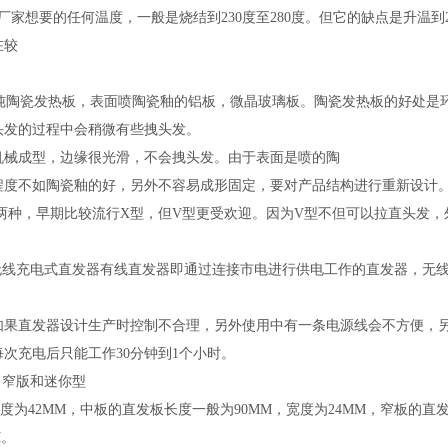
厂家想要的任何温度，一般是烧结到230度至280度。但它的缺点是升温到
在较
纯陶瓷发热板，表面喷陶瓷釉的铝板，微晶玻璃板。陶瓷发热板的好处是
头发的过程中会稍微有些拽头发。
械成型，边缘很光滑，不会拽头发。由于表面是喷的陶
度不如陶瓷釉的好，另外不容易成形固定，要对产品结构进行重新设计
两种，早期比较流行X型，但V型更受欢迎。因为V型不但可以拉直头发，
线充电式直发器有线直发器即通过连接市电进行供电工作的直发器，无线
直发器设计生产时控制不合理，另外使用中有一条电源线会不方便，另
次充电后只能工作30分钟到1个小时。
窄版和迷你型
2MM，中板的直发板长度一般为90MM，宽度为24MM，窄板的直发板的长
M。