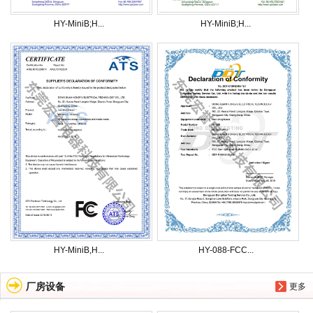
HY-MiniB;H...
HY-MiniB;H...
HY-MiniB,H...
HY-088-FCC...
厂房设备
更多