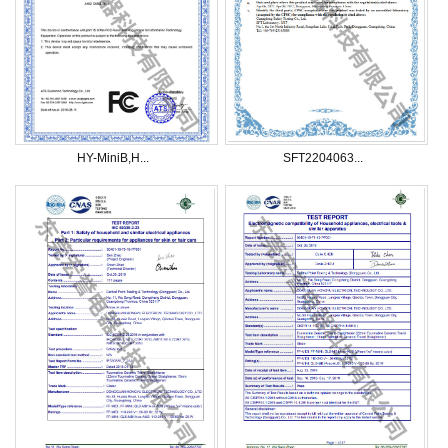
HY-MiniB,H...
SFT2204063...