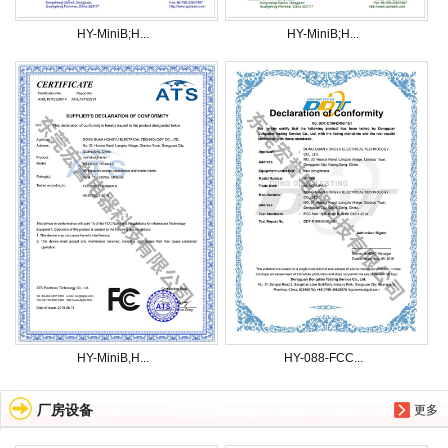
HY-MiniB;H...
HY-MiniB;H...
HY-MiniB,H...
HY-088-FCC...
厂房设备
更多