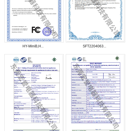
HY-MiniB,H...
SFT2204063...